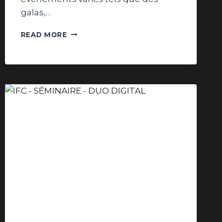
galas,…
CRÉATION
READ MORE
D’UN
SITE
WEB
VITRINE
À
BORDEAUX
:
EVENTECH