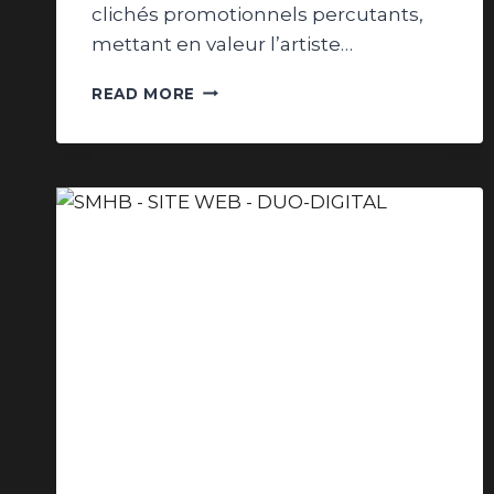
clichés promotionnels percutants,
mettant en valeur l’artiste…
RÉALISATION
READ MORE
DE
PHOTOS
PROMOTIONNELLES
DANS
LE
SECTEUR
MUSICAL
:
GAMBEAT
À
CERIZAY
!