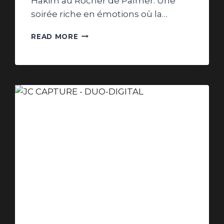
Hakim au Rocher de Palmer. Une
soirée riche en émotions où la…
CRÉATION
READ MORE
DE
VIDÉOS
POUR
LE
SECTEUR
MUSICAL
:
MOUSS
&
HAKIM
AU
ROCHER
DE
PALMER